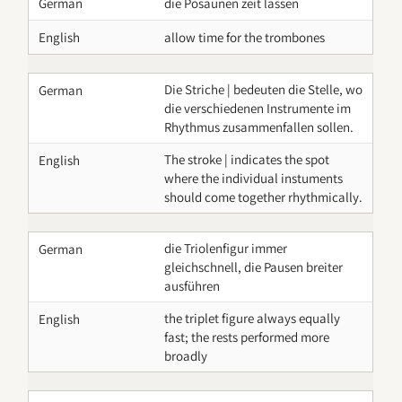
German
die Posaunen zeit lassen
English
allow time for the trombones
Die Striche | bedeuten die Stelle, wo
German
die verschiedenen Instrumente im
Rhythmus zusammenfallen sollen.
The stroke | indicates the spot
English
where the individual instuments
should come together rhythmically.
die Triolenfigur immer
German
gleichschnell, die Pausen breiter
ausführen
the triplet figure always equally
English
fast; the rests performed more
broadly