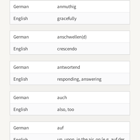
German
anmuthig
English
gracefully
German
anschwellen(d)
English
crescendo
German
antwortend
English
responding, answering
German
auch
English
also, too
German
auf
up, upon, in the air, on [e.g. auf der
English