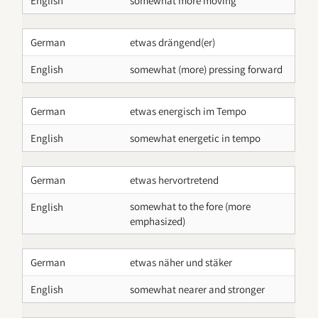
English
somewhat more moving
German
etwas drängend(er)
English
somewhat (more) pressing forward
German
etwas energisch im Tempo
English
somewhat energetic in tempo
German
etwas hervortretend
somewhat to the fore (more
English
emphasized)
German
etwas näher und stäker
English
somewhat nearer and stronger