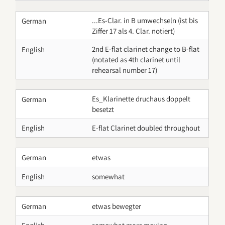
...Es-Clar. in B umwechseln (ist bis
German
Ziffer 17 als 4. Clar. notiert)
2nd E-flat clarinet change to B-flat
English
(notated as 4th clarinet until
rehearsal number 17)
Es_Klarinette druchaus doppelt
German
besetzt
English
E-flat Clarinet doubled throughout
German
etwas
English
somewhat
German
etwas bewegter