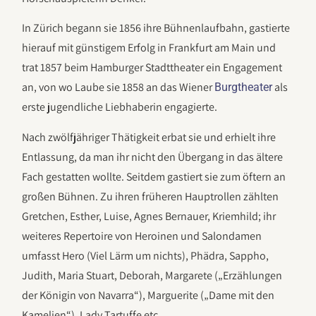
In Zürich begann sie 1856 ihre Bühnenlaufbahn, gastierte
hierauf mit günstigem Erfolg in Frankfurt am Main und
trat 1857 beim Hamburger Stadttheater ein Engagement
an, von wo Laube sie 1858 an das Wiener
als
Burgtheater
erste jugendliche Liebhaberin engagierte.
Nach zwölfjähriger Thätigkeit erbat sie und erhielt ihre
Entlassung, da man ihr nicht den Übergang in das ältere
Fach gestatten wollte. Seitdem gastiert sie zum öftern an
großen Bühnen. Zu ihren früheren Hauptrollen zählten
Gretchen, Esther, Luise, Agnes Bernauer, Kriemhild; ihr
weiteres Repertoire von Heroinen und Salondamen
umfasst Hero (Viel Lärm um nichts), Phädra, Sappho,
Judith, Maria Stuart, Deborah, Margarete („Erzählungen
der Königin von Navarra“), Marguerite („Dame mit den
Kamelien“), Lady Tartuffe etc.