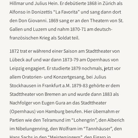
Hillmar und Julius Hein. Er debütierte 1868 in Zürich als
Alfonso in Donizettis “La Favorita” und sang dann dort
den Don Giovanni. 1869 sang er an den Theatern von St.
Gallen und Luzern und nahm 1870-71 am deutsch-
französischen Krieg als Soldat teil.
1872 trat er während einer Saison am Stadttheater von
Lübeck auf und war dann 1873-79 am Opernhaus von
Leipzig engagiert. Er studierte 1879 nochmals, jetzt vor
allem Oratorien- und Konzertgesang, bei Julius
Stockhausen in Frankfurt a.M. 1879-83 gehörte er dem
Stadttheater von Bremen an und wurde dann 1883 als
Nachfolger von Eugen Gura an das Stadttheater
(Opernhaus) von Hamburg berufen. Hier übernahm er
Partien wie den Telramund im “Lohengrin”, den Alberich
im Nibelungenring, den Wolfram im “Tannhäuser”, den
Hans Sachs in den “Meistersingern”, den Figaro in