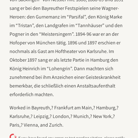
sang er bei den Bayreuther Festspielen seine Wagner-
Heroen: den Gurnemanz im “Parsifal”, den König Marke
im “Tristan”, den Landgrafen im “Tannhäuser” und den
Pogner in den “Meistersingern”. 1894-96 war er an der
Hofoper von München tätig. 1896 und 1897 erschien er
nochmals als Gast am Hoftheater von Karlsruhe. Im
Oktober 1897 sang er als letzte Partie in Hamburg den
König Heinrich im “Lohengrin”. Dann machten sich
zunehmend bei ihm Anzeichen einer Geisteskrankheit
bemerkbar, die schließlich einen Anstaltsaufenthalt
erforderlich machten.
Worked in Bayreuth,? Frankfurt am Main,? Hamburg,?
Karlsruhe,? Leipzig,? London,? Munich,? New York,?
Paris,? Vienna, and Zurich.
If you have found any errors or text needing citation, please notify