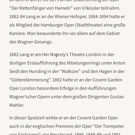
“Der Rattenfänger von Hameln” von V.Nessler teilnahm.
1882-84 sang er an der Wiener Hofoper. 1884-1894 hatte er
als Mitglied der Hamburger Oper (Stadttheater) eine große
Karriere. Man bewunderte ihn vor allem auf dem Gebiet
des Wagner-Gesangs.
1882 sang er am Her Majesty’s Theatre London in der
dortigen Erstaufführung des Nibelungenrings unter Anton
Seidl den Hunding in der “Walküre” und den Hagen in der
“Götterdämmerung”. 1892 hatte er an der Covent Garden
Oper London besondere Erfolge in den Aufführungen
Wagner’scher Opern unter dem großen Dirigenten Gustav
Mahler.
In dieser Spielzeit wirkte er an der Covent Garden Oper
auch in der englischen Premiere der Oper “Der Trompeter
von Säckingen” von Nessler mit. 1886, 1888-89 und 1891