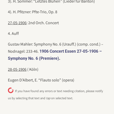
3). H. Sommer: “Letztes Blühen” (Lieder für Bariton)
4). H. Pfitzner: Pfte-Trio, Op. 8
27-05-1906
: 2nd Orch. Concert
4. Auff
Gustav Mahler: Symphony No. 6 (Urauff.) (comp. cond.) –
Nodnagel: 233-46.
1906 Concert Essen 27-05-1906 –
.
Symphony No. 6 (Premiere)
28-05-1906
( Köln)
Eugen D’Albert, E. “Flauto solo” (opera)
If you have found any errors or text needing citation, please notify
us by selecting that text and
tap
on selected text.