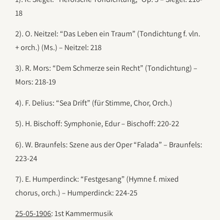
18
2). O. Neitzel: “Das Leben ein Traum” (Tondichtung f. vln.
+ orch.) (Ms.) – Neitzel: 218
3). R. Mors: “Dem Schmerze sein Recht” (Tondichtung) –
Mors: 218-19
4). F. Delius: “Sea Drift” (für Stimme, Chor, Orch.)
5). H. Bischoff: Symphonie, Edur – Bischoff: 220-22
6). W. Braunfels: Szene aus der Oper “Falada” – Braunfels:
223-24
7). E. Humperdinck: “Festgesang” (Hymne f. mixed
chorus, orch.) – Humperdinck: 224-25
25-05-1906
: 1st Kammermusik