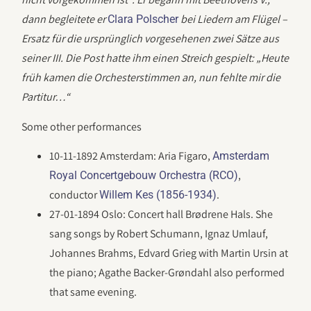
dann begleitete er
bei Liedern am Flügel –
Clara Polscher
Ersatz für die ursprünglich vorgesehenen zwei Sätze aus
seiner III. Die Post hatte ihm einen Streich gespielt: „Heute
früh kamen die Orchesterstimmen an, nun fehlte mir die
Partitur…“
Some other performances
10-11-1892 Amsterdam: Aria Figaro,
Amsterdam
,
Royal Concertgebouw Orchestra (RCO)
conductor
.
Willem Kes (1856-1934)
27-01-1894 Oslo: Concert hall Brødrene Hals. She
sang songs by Robert Schumann, Ignaz Umlauf,
Johannes Brahms, Edvard Grieg with Martin Ursin at
the piano; Agathe Backer-Grøndahl also performed
that same evening.