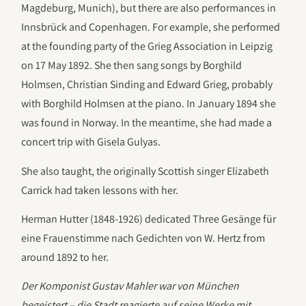
Magdeburg, Munich), but there are also performances in
Innsbrück and Copenhagen. For example, she performed
at the founding party of the Grieg Association in Leipzig
on 17 May 1892. She then sang songs by Borghild
Holmsen, Christian Sinding and Edward Grieg, probably
with Borghild Holmsen at the piano. In January 1894 she
was found in Norway. In the meantime, she had made a
concert trip with Gisela Gulyas.
She also taught, the originally Scottish singer Elizabeth
Carrick had taken lessons with her.
Herman Hutter (1848-1926) dedicated Three Gesänge für
eine Frauenstimme nach Gedichten von W. Hertz from
around 1892 to her.
Der Komponist Gustav Mahler war von München
begeistert – die Stadt reagierte auf seine Werke mit