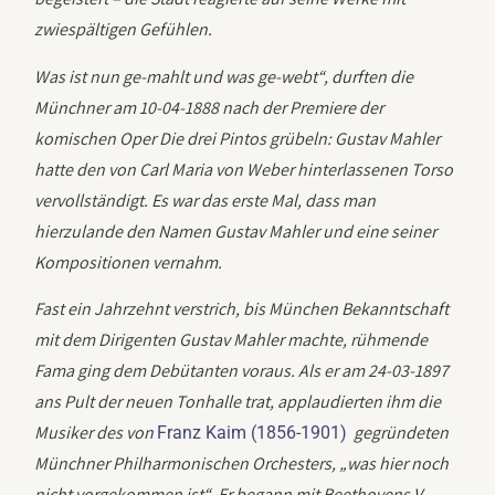
zwiespältigen Gefühlen.
Was ist nun ge-mahlt und was ge-webt“, durften die
Münchner am 10-04-1888 nach der Premiere der
komischen Oper Die drei Pintos grübeln: Gustav Mahler
hatte den von Carl Maria von Weber hinterlassenen Torso
vervollständigt. Es war das erste Mal, dass man
hierzulande den Namen Gustav Mahler und eine seiner
Kompositionen vernahm.
Fast ein Jahrzehnt verstrich, bis München Bekanntschaft
mit dem Dirigenten Gustav Mahler machte, rühmende
Fama ging dem Debütanten voraus. Als er am 24-03-1897
ans Pult der neuen Tonhalle trat, applaudierten ihm die
Musiker des von
gegründeten
Franz Kaim (1856-1901)
Münchner Philharmonischen Orchesters, „was hier noch
nicht vorgekommen ist“. Er begann mit Beethovens V.,