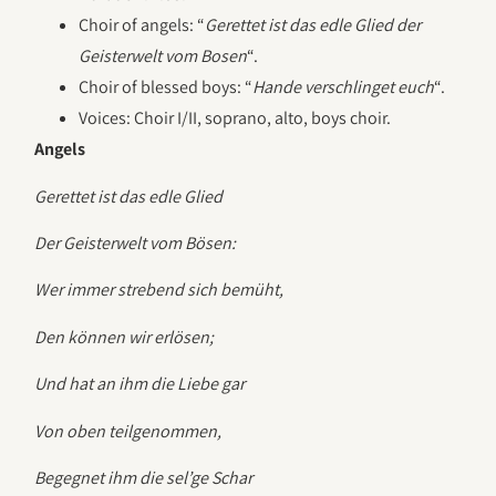
Choir of angels: “
Gerettet ist das edle Glied der
Geisterwelt vom Bosen
“.
Choir of blessed boys: “
Hande verschlinget euch
“.
Voices: Choir I/II, soprano, alto, boys choir.
Angels
Gerettet ist das edle Glied
Der Geisterwelt vom Bösen:
Wer immer strebend sich bemüht,
Den können wir erlösen;
Und hat an ihm die Liebe gar
Von oben teilgenommen,
Begegnet ihm die sel’ge Schar