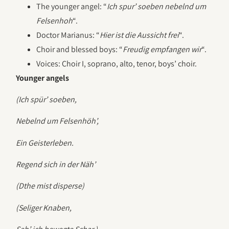
The younger angel: “
Ich spur’ soeben nebelnd um
Felsenhoh
“.
Doctor Marianus: “
Hier ist die Aussicht frei
“.
Choir and blessed boys: “
Freudig empfangen wir
“.
Voices: Choir I, soprano, alto, tenor, boys’ choir.
Younger angels
(Ich spür’ soeben,
Nebelnd um Felsenhöh’,
Ein Geisterleben.
Regend sich in der Näh’
(Dthe mist disperse)
(Seliger Knaben,