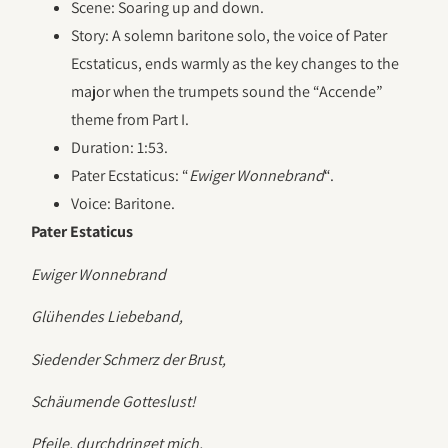
Scene: Soaring up and down.
Story: A solemn baritone solo, the voice of Pater
Ecstaticus, ends warmly as the key changes to the
major when the trumpets sound the “Accende”
theme from Part I.
Duration: 1:53.
Pater Ecstaticus: “
Ewiger Wonnebrand
“.
Voice: Baritone.
Pater Estaticus
Ewiger Wonnebrand
Glühendes Liebeband,
Siedender Schmerz der Brust,
Schäumende Gotteslust!
Pfeile, durchdringet mich,