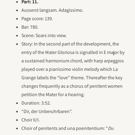
Part: 11.
Ausserst langsam. Adagissimo.
Page score: 139.
Bar: 780.
Scene: Soars into view.
Story: In the second part of the development, the
entry of the Mater Gloriosa is signalled in E major by
a sustained harmonium chord, with harp arpeggios
played over a pianissimo violin melody which La
Grange labels the “love” theme. Thereafter the key
changes frequently as a chorus of penitent women
petition the Mater for a hearing.
Duration: 3:52.
“Dir, der Unberuhrbaren”.
Choir II/I.
Choir of penitents and una poenitentium: “
Du