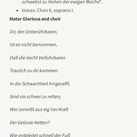
schwebst zu Hohen der ewigen Reiche
“.
Voices: Choir II, soprano I.
Mater Gloriosa and choir
Dir, der Unberührbaren,
Ist es nicht benommen,
Daß die leicht Verführbaren
Traulich zu dir kommen.
In die Schwachheit hingerafft,
Sind sie schwer zu retten;
Wer zerreißt aus eig’ner Kraft
Der Gelüste Ketten?
Wie entgleitet schnell der Fuß