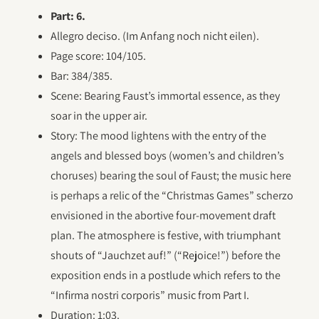
Part: 6.
Allegro deciso. (Im Anfang noch nicht eilen).
Page score: 104/105.
Bar: 384/385.
Scene: Bearing Faust’s immortal essence, as they
soar in the upper air.
Story: The mood lightens with the entry of the
angels and blessed boys (women’s and children’s
choruses) bearing the soul of Faust; the music here
is perhaps a relic of the “Christmas Games” scherzo
envisioned in the abortive four-movement draft
plan. The atmosphere is festive, with triumphant
shouts of “Jauchzet auf!” (“Rejoice!”) before the
exposition ends in a postlude which refers to the
“Infirma nostri corporis” music from Part I.
Duration: 1:03.