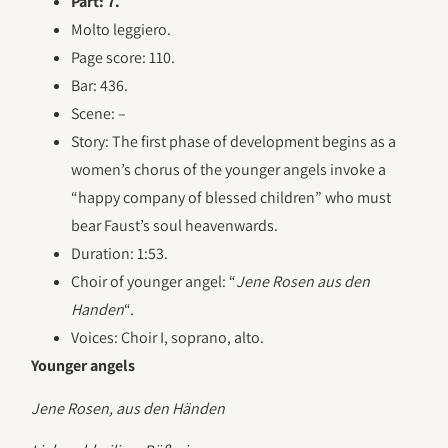
Part: 7.
Molto leggiero.
Page score: 110.
Bar: 436.
Scene: –
Story: The first phase of development begins as a
women’s chorus of the younger angels invoke a
“happy company of blessed children” who must
bear Faust’s soul heavenwards.
Duration: 1:53.
Choir of younger angel: “
Jene Rosen aus den
Handen
“.
Voices: Choir I, soprano, alto.
Younger angels
Jene Rosen, aus den Händen