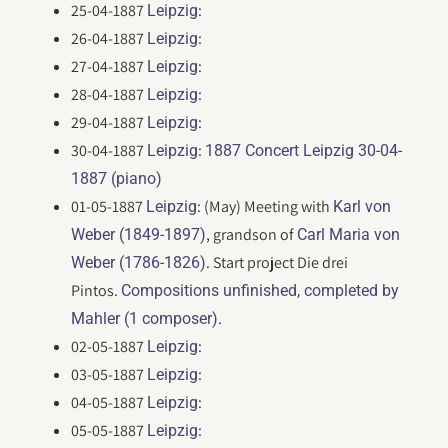
25-04-1887
:
Leipzig
26-04-1887
:
Leipzig
27-04-1887
:
Leipzig
28-04-1887
:
Leipzig
29-04-1887
:
Leipzig
30-04-1887
:
Leipzig
1887 Concert Leipzig 30-04-
1887 (piano)
01-05-1887
: (May) Meeting with
Leipzig
Karl von
, grandson of
Weber (1849-1897)
Carl Maria von
. Start project Die drei
Weber (1786-1826)
Pintos.
Compositions unfinished, completed by
.
Mahler (1 composer)
02-05-1887
:
Leipzig
03-05-1887
:
Leipzig
04-05-1887
:
Leipzig
05-05-1887
:
Leipzig