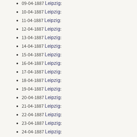
09-04-1887
:
Leipzig
10-04-1887
:
Leipzig
11-04-1887
:
Leipzig
12-04-1887
:
Leipzig
13-04-1887
:
Leipzig
14-04-1887
:
Leipzig
15-04-1887
:
Leipzig
16-04-1887
:
Leipzig
17-04-1887
:
Leipzig
18-04-1887
:
Leipzig
19-04-1887
:
Leipzig
20-04-1887
:
Leipzig
21-04-1887
:
Leipzig
22-04-1887
:
Leipzig
23-04-1887
:
Leipzig
24-04-1887
:
Leipzig