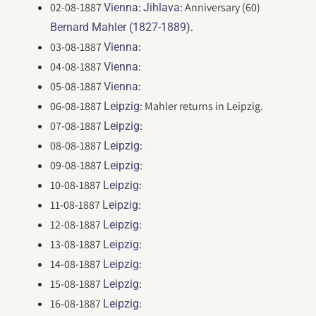
02-08-1887
:
: Anniversary (60)
Vienna
Jihlava
.
Bernard Mahler (1827-1889)
03-08-1887
:
Vienna
04-08-1887
:
Vienna
05-08-1887
:
Vienna
06-08-1887
: Mahler returns in Leipzig.
Leipzig
07-08-1887
:
Leipzig
08-08-1887
:
Leipzig
09-08-1887
:
Leipzig
10-08-1887
:
Leipzig
11-08-1887
:
Leipzig
12-08-1887
:
Leipzig
13-08-1887
:
Leipzig
14-08-1887
:
Leipzig
15-08-1887
:
Leipzig
16-08-1887
:
Leipzig