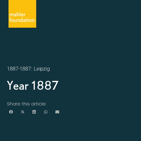
1887-1887: Leipzig
Year 1887
Share this article: