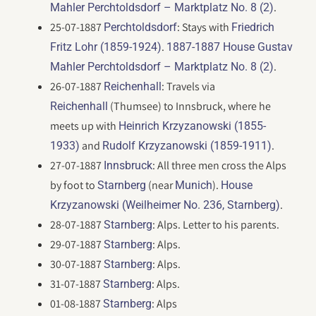
.
Mahler Perchtoldsdorf – Marktplatz No. 8 (2)
25-07-1887
: Stays with
Perchtoldsdorf
Friedrich
.
Fritz Lohr (1859-1924)
1887-1887 House Gustav
.
Mahler Perchtoldsdorf – Marktplatz No. 8 (2)
26-07-1887
: Travels via
Reichenhall
(Thumsee) to Innsbruck, where he
Reichenhall
meets up with
Heinrich Krzyzanowski (1855-
and
.
1933)
Rudolf Krzyzanowski (1859-1911)
27-07-1887
: All three men cross the Alps
Innsbruck
by foot to
(near
).
Starnberg
Munich
House
.
Krzyzanowski (Weilheimer No. 236, Starnberg)
28-07-1887
: Alps. Letter to his parents.
Starnberg
29-07-1887
: Alps.
Starnberg
30-07-1887
: Alps.
Starnberg
31-07-1887
: Alps.
Starnberg
01-08-1887
: Alps
Starnberg