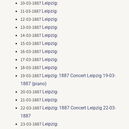
10-03-1887
:
Leipzig
11-03-1887
:
Leipzig
12-03-1887
:
Leipzig
13-03-1887
:
Leipzig
14-03-1887
:
Leipzig
15-03-1887
:
Leipzig
16-03-1887
:
Leipzig
17-03-1887
:
Leipzig
18-03-1887
:
Leipzig
19-03-1887
:
Leipzig
1887 Concert Leipzig 19-03-
1887 (piano)
20-03-1887
:
Leipzig
21-03-1887
:
Leipzig
22-03-1887
:
Leipzig
1887 Concert Leipzig 22-03-
1887
23-03-1887
:
Leipzig