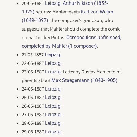
20-05-1887
:
Leipzig
Arthur Nikisch (1855-
returns; Mahler meets
1922)
Karl von Weber
, the composer’s grandson, who
(1849-1897)
suggests that Mahler should complete the comic
opera Die drei Pintos.
Compositions unfinished,
.
completed by Mahler (1 composer)
21-05-1887
:
Leipzig
22-05-1887
:
Leipzig
23-05-1887
: Letter by Gustav Mahler to his
Leipzig
parents about
.
Max Staegemann (1843-1905)
24-05-1887
:
Leipzig
25-05-1887
:
Leipzig
26-05-1887
:
Leipzig
27-05-1887
:
Leipzig
28-05-1887
:
Leipzig
29-05-1887
:
Leipzig