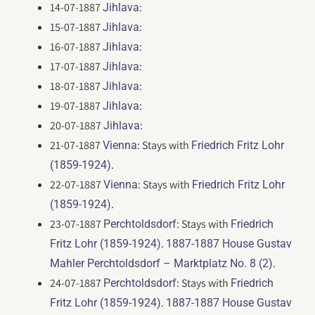
14-07-1887
:
Jihlava
15-07-1887
:
Jihlava
16-07-1887
:
Jihlava
17-07-1887
:
Jihlava
18-07-1887
:
Jihlava
19-07-1887
:
Jihlava
20-07-1887
:
Jihlava
21-07-1887
: Stays with
Vienna
Friedrich Fritz Lohr
.
(1859-1924)
22-07-1887
: Stays with
Vienna
Friedrich Fritz Lohr
.
(1859-1924)
23-07-1887
: Stays with
Perchtoldsdorf
Friedrich
.
Fritz Lohr (1859-1924)
1887-1887 House Gustav
.
Mahler Perchtoldsdorf – Marktplatz No. 8 (2)
24-07-1887
: Stays with
Perchtoldsdorf
Friedrich
.
Fritz Lohr (1859-1924)
1887-1887 House Gustav