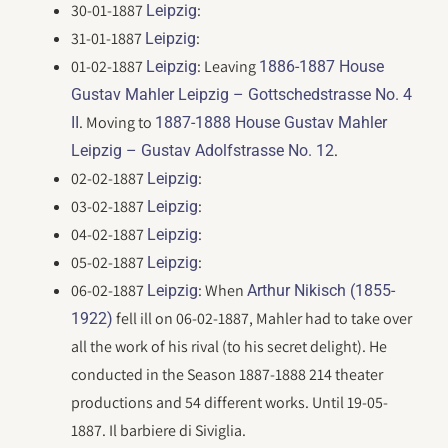
30-01-1887
:
Leipzig
31-01-1887
:
Leipzig
01-02-1887
: Leaving
Leipzig
1886-1887 House
Gustav Mahler Leipzig – Gottschedstrasse No. 4
. Moving to
II
1887-1888 House Gustav Mahler
.
Leipzig – Gustav Adolfstrasse No. 12
02-02-1887
:
Leipzig
03-02-1887
:
Leipzig
04-02-1887
:
Leipzig
05-02-1887
:
Leipzig
06-02-1887
: When
Leipzig
Arthur Nikisch (1855-
fell ill on 06-02-1887, Mahler had to take over
1922)
all the work of his rival (to his secret delight). He
conducted in the Season 1887-1888 214 theater
productions and 54 different works. Until 19-05-
1887. Il barbiere di Siviglia.