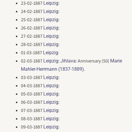
23-02-1887
:
Leipzig
24-02-1887
:
Leipzig
25-02-1887
:
Leipzig
26-02-1887
:
Leipzig
27-02-1887
:
Leipzig
28-02-1887
:
Leipzig
01-03-1887
:
Leipzig
02-03-1887
:
: Anniversary (50)
Leipzig
Jihlava
Marie
.
Mahler-Herrmann (1837-1889)
03-03-1887
:
Leipzig
04-03-1887
:
Leipzig
05-03-1887
:
Leipzig
06-03-1887
:
Leipzig
07-03-1887
:
Leipzig
08-03-1887
:
Leipzig
09-03-1887
:
Leipzig