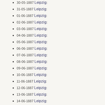
30-05-1887
:
Leipzig
31-05-1887
:
Leipzig
01-06-1887
:
Leipzig
02-06-1887
:
Leipzig
03-06-1887
:
Leipzig
04-06-1887
:
Leipzig
05-06-1887
:
Leipzig
06-06-1887
:
Leipzig
07-06-1887
:
Leipzig
08-06-1887
:
Leipzig
09-06-1887
:
Leipzig
10-06-1887
:
Leipzig
11-06-1887
:
Leipzig
12-06-1887
:
Leipzig
13-06-1887
:
Leipzig
14-06-1887
:
Leipzig